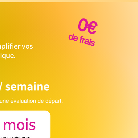
0€
de frais
plifier vos
ique
.