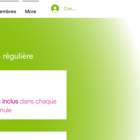
Connexion
embres
More
 régulière
s
inclus
dans chaque
mule