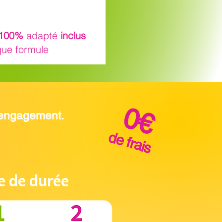
 100%
adapté
inclus
ue formule
0€
s engagement.
de frais
e de durée