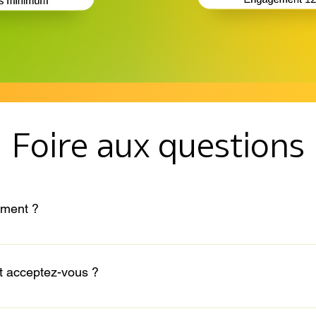
Foire aux questions
iement ?
r vos paiements.
 acceptez-vous ?
de paiement: Chèque Virement Bancaire