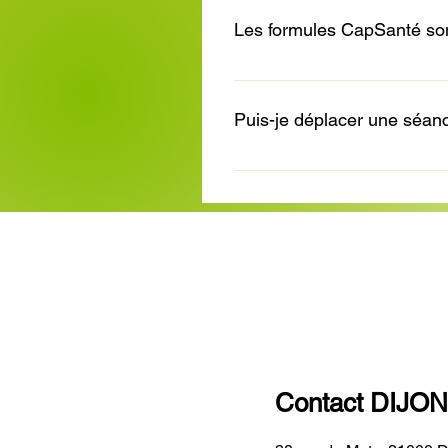
pour savoir si c'est le cas dans
Les formules CapSanté sont
Même s'il s'agit de sport adap
par la Sécurité Sociale.
Puis-je déplacer une séa
Oui. Vous pouvez nous joindre
votre séance sera décomptée.
Contact DIJON