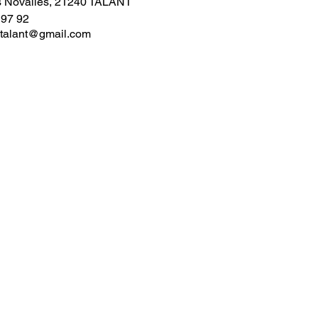
s Novalles, 21240 TALANT
 97 92
talant@gmail.com