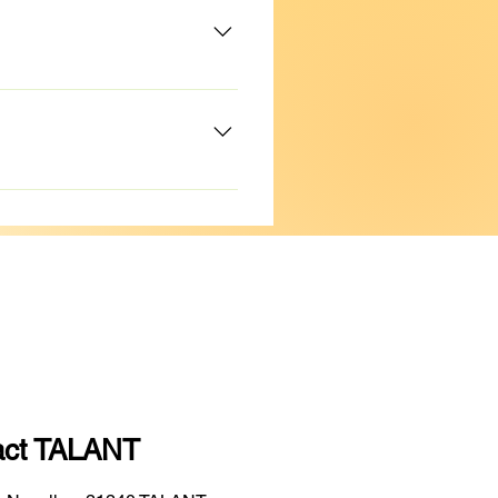
ne sont pas prises en charge
 un autre moment. Au-delà,
act TALANT