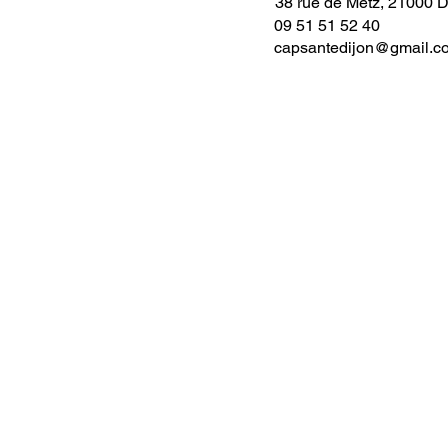
38 rue de Metz, 21000 
09 51 51 52 40
capsantedijon@gmail.c