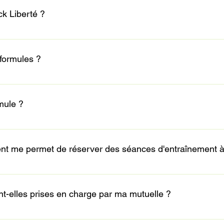
k Liberté ?
ndividualisées après votre première évaluation. Vous pouvez 
r semaine 2 fois par semaine 1 séance 1 semaine sur deux... Vou
formules ?
ces séances.
z une à deux fois par semaine faire votre séance. La formule es
n horaire différent chaque semaine pour réaliser votre séance. I
mule ?
essure, maladie, déménagement...), vous ne pouvez pas interro
 me permet de réserver des séances d'entraînement à D
nière optimale, votre abonnement vous permet d’accéder à Dijon 
t-elles prises en charge par ma mutuelle ?
n charge les frais liés à la pratique d'activité physique. Rappr