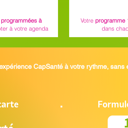
t
programmées à
Votre
programme
ter à votre agenda
dans chaq
l'expérience CapSanté à votre rythme, san
carte
Formul