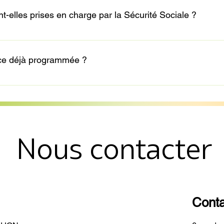
 votre situation.
-elles prises en charge par la Sécurité Sociale ?
té / sport-santé / sport sur ordonnance, les formules CapSanté 
nce déjà programmée ?
 par mail ou téléphone 36h avant pour déplacer votre séance à
Nous contacter
Cont