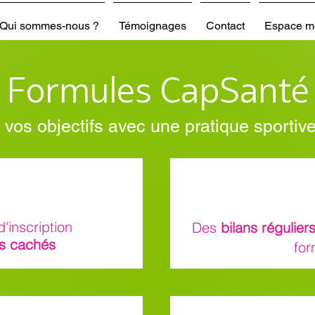
Qui sommes-nous ?
Témoignages
Contact
Espace m
Formules CapSanté
 vos objectifs avec une pratique sportive
d'inscription
Des
bilans régulier
is cachés
for