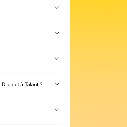
en disposer comme bon vous
s avez une liberté totale sur
t en place de date à date.
l n'est pas possible de
mpre une formule en cours.
ijon et à Talant ?
ou à Talant.
ochez-vous de votre mutuelle