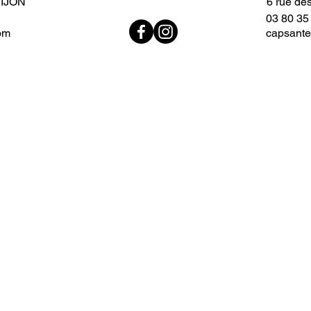
DIJON
6 rue de
03 80 35
om
capsante